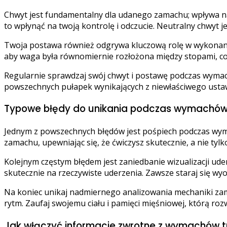
Chwyt jest fundamentalny dla udanego zamachu; wpływa na k
to wpłynąć na twoją kontrolę i odczucie. Neutralny chwyt je
Twoja postawa również odgrywa kluczową rolę w wykonan
aby waga była równomiernie rozłożona między stopami, co
Regularnie sprawdzaj swój chwyt i postawę podczas wyma
powszechnych pułapek wynikających z niewłaściwego ustawi
Typowe błędy do unikania podczas wymachów
Jednym z powszechnych błędów jest pośpiech podczas wyma
zamachu, upewniając się, że ćwiczysz skutecznie, a nie tyl
Kolejnym częstym błędem jest zaniedbanie wizualizacji 
skutecznie na rzeczywiste uderzenia. Zawsze staraj się wyob
Na koniec unikaj nadmiernego analizowania mechaniki zama
rytm. Zaufaj swojemu ciału i pamięci mięśniowej, którą ro
Jak włączyć informacje zwrotne z wymachów 