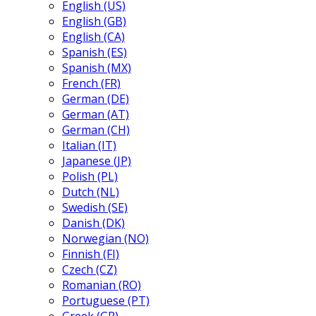
English (US)
English (GB)
English (CA)
Spanish (ES)
Spanish (MX)
French (FR)
German (DE)
German (AT)
German (CH)
Italian (IT)
Japanese (JP)
Polish (PL)
Dutch (NL)
Swedish (SE)
Danish (DK)
Norwegian (NO)
Finnish (FI)
Czech (CZ)
Romanian (RO)
Portuguese (PT)