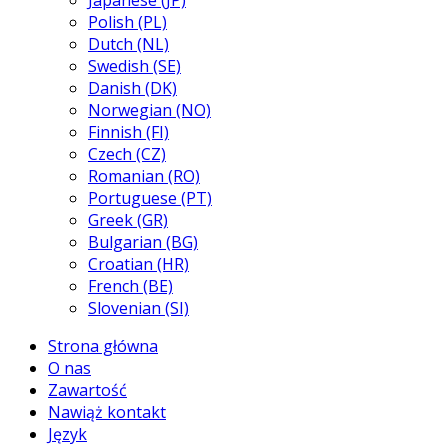
Japanese (JP)
Polish (PL)
Dutch (NL)
Swedish (SE)
Danish (DK)
Norwegian (NO)
Finnish (FI)
Czech (CZ)
Romanian (RO)
Portuguese (PT)
Greek (GR)
Bulgarian (BG)
Croatian (HR)
French (BE)
Slovenian (SI)
Strona główna
O nas
Zawartość
Nawiąż kontakt
Język