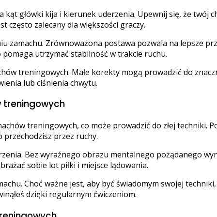
ąt główki kija i kierunek uderzenia. Upewnij się, że twój ch
st często zalecany dla większości graczy.
iu zamachu. Zrównoważona postawa pozwala na lepsze prze
 pomaga utrzymać stabilność w trakcie ruchu.
chów treningowych. Małe korekty mogą prowadzić do znacz
enia lub ciśnienia chwytu.
 treningowych
chów treningowych, co może prowadzić do złej techniki. Po
ko przechodzisz przez ruchy.
uderzenia. Bez wyraźnego obrazu mentalnego pożądanego wy
rażać sobie lot piłki i miejsce lądowania.
chu. Choć ważne jest, aby być świadomym swojej techniki, z
zwinąłeś dzięki regularnym ćwiczeniom.
treningowych