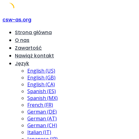
Skip
csw-as.org
to
Strona główna
content
O nas
Zawartość
Nawiąż kontakt
Język
English (US)
English (GB)
English (CA)
Spanish (ES)
Spanish (MX)
French (FR)
German (DE)
German (AT)
German (CH)
Italian (IT)