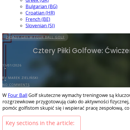
Greek (GR)
Bulgarian (BG)
Croatian (HR)
French (BE)
Slovenian (SI)
ZASADY GRY W FOUR BALL GOLF
Cztery Piłki Golfowe: Ćwic
15/01/2026
BY MAREK ZIELIŃSKI
NO COMMENTS
W
Four Ball
Golf skuteczne wymachy treningowe są kluczow
rozgrzewkowe przygotowują ciało do aktywności fizycznej
pomóc golfistom skupić się i wspierać pracę zespołową, c
Key sections in the article: