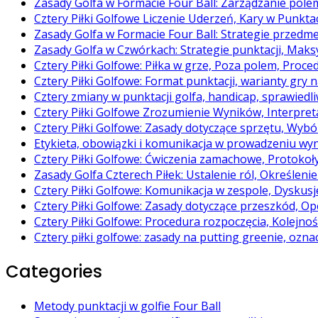
Zasady Golfa w Formacie Four Ball: Zarządzanie po
Cztery Piłki Golfowe Liczenie Uderzeń, Kary w Punktac
Zasady Golfa w Formacie Four Ball: Strategie prze
Zasady Golfa w Czwórkach: Strategie punktacji, Maks
Cztery Piłki Golfowe: Piłka w grze, Poza polem, Proce
Cztery Piłki Golfowe: Format punktacji, warianty gry
Cztery zmiany w punktacji golfa, handicap, sprawiedl
Cztery Piłki Golfowe Zrozumienie Wyników, Interpret
Cztery Piłki Golfowe: Zasady dotyczące sprzętu, Wybór
Etykieta, obowiązki i komunikacja w prowadzeniu wy
Cztery Piłki Golfowe: Ćwiczenia zamachowe, Protoko
Zasady Golfa Czterech Piłek: Ustalenie ról, Określeni
Cztery Piłki Golfowe: Komunikacja w zespole, Dyskusj
Cztery Piłki Golfowe: Zasady dotyczące przeszkód, Op
Cztery Piłki Golfowe: Procedura rozpoczęcia, Kolejnoś
Cztery piłki golfowe: zasady na putting greenie, ozna
Categories
Metody punktacji w golfie Four Ball