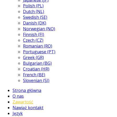
Japanese (JP)
Polish (PL)
Dutch (NL)
Swedish (SE)
Danish (DK)
Norwegian (NO)
Finnish (FI)
Czech (CZ)
Romanian (RO)
Portuguese (PT)
Greek (GR)
Bulgarian (BG)
Croatian (HR)
French (BE)
Slovenian (SI)
Strona główna
O nas
Zawartość
Nawiąż kontakt
Język