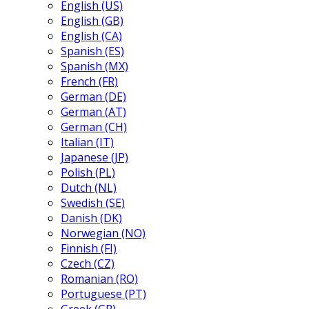
English (US)
English (GB)
English (CA)
Spanish (ES)
Spanish (MX)
French (FR)
German (DE)
German (AT)
German (CH)
Italian (IT)
Japanese (JP)
Polish (PL)
Dutch (NL)
Swedish (SE)
Danish (DK)
Norwegian (NO)
Finnish (FI)
Czech (CZ)
Romanian (RO)
Portuguese (PT)