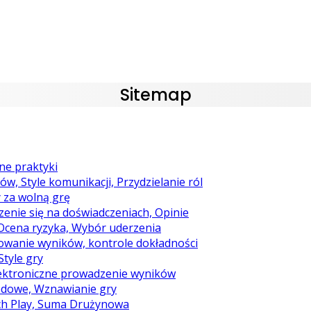
Sitemap
ne praktyki
w, Style komunikacji, Przydzielanie ról
y za wolną grę
zenie się na doświadczeniach, Opinie
, Ocena ryzyka, Wybór uderzenia
trowanie wyników, kontrole dokładności
Style gry
 elektroniczne prowadzenie wyników
odowe, Wznawianie gry
atch Play, Suma Drużynowa