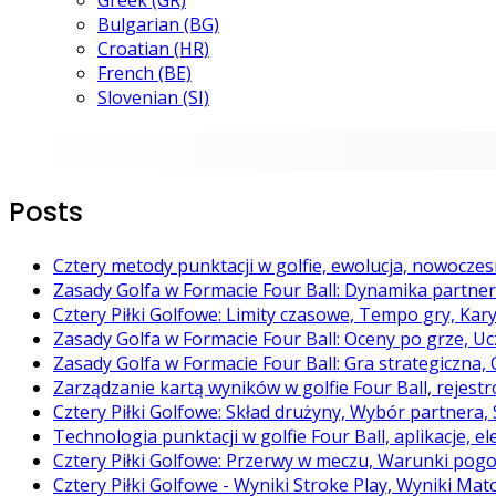
Greek (GR)
Bulgarian (BG)
Croatian (HR)
French (BE)
Slovenian (SI)
Posts
Cztery metody punktacji w golfie, ewolucja, nowoczes
Zasady Golfa w Formacie Four Ball: Dynamika partneró
Cztery Piłki Golfowe: Limity czasowe, Tempo gry, Kar
Zasady Golfa w Formacie Four Ball: Oceny po grze, Uc
Zasady Golfa w Formacie Four Ball: Gra strategiczna
Zarządzanie kartą wyników w golfie Four Ball, rejes
Cztery Piłki Golfowe: Skład drużyny, Wybór partnera, 
Technologia punktacji w golfie Four Ball, aplikacje,
Cztery Piłki Golfowe: Przerwy w meczu, Warunki pog
Cztery Piłki Golfowe - Wyniki Stroke Play, Wyniki M