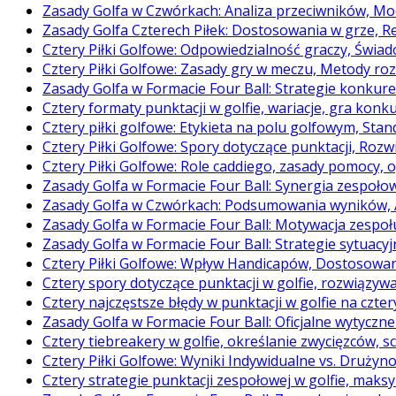
Zasady Golfa w Czwórkach: Analiza przeciwników, Moc
Zasady Golfa Czterech Piłek: Dostosowania w grze, 
Cztery Piłki Golfowe: Odpowiedzialność graczy, Świ
Cztery Piłki Golfowe: Zasady gry w meczu, Metody ro
Zasady Golfa w Formacie Four Ball: Strategie konku
Cztery formaty punktacji w golfie, wariacje, gra konk
Cztery piłki golfowe: Etykieta na polu golfowym, Sta
Cztery Piłki Golfowe: Spory dotyczące punktacji, Rozw
Cztery Piłki Golfowe: Role caddiego, zasady pomocy, 
Zasady Golfa w Formacie Four Ball: Synergia zespołow
Zasady Golfa w Czwórkach: Podsumowania wyników, A
Zasady Golfa w Formacie Four Ball: Motywacja zespoł
Zasady Golfa w Formacie Four Ball: Strategie sytuacy
Cztery Piłki Golfowe: Wpływ Handicapów, Dostosowan
Cztery spory dotyczące punktacji w golfie, rozwiązyw
Cztery najczęstsze błędy w punktacji w golfie na cztery
Zasady Golfa w Formacie Four Ball: Oficjalne wytyczn
Cztery tiebreakery w golfie, określanie zwycięzców, 
Cztery Piłki Golfowe: Wyniki Indywidualne vs. Drużyn
Cztery strategie punktacji zespołowej w golfie, mak