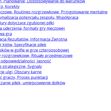
lem, Planowanie, Dostosowywanie do warunków
ji, Korekty
dmeczowe, Routines rozgrzewkowe, Przygotowanie mentalne
ymalizacja potencjału zespołu, Współpraca
dury dotyczące zgubionej piłki
 na uderzenia, formaty gry meczowej
iwa gra
acja Rezultatów, Informacja Zwrotna
 kijów, Specyfikacje piłek
ników w golfie w grze czteroosobowej
ły rozgrzewkowe, Rituały przedmeczowe
e odpowiedzialności, Jasność
e strategiczne, Sygnaly
cje ulgi, Obszary karne
ć graczy, Proces punktacji
czanie piłek, umiejscowienie dołków