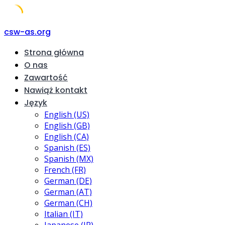
Skip
csw-as.org
to
Strona główna
content
O nas
Zawartość
Nawiąż kontakt
Język
English (US)
English (GB)
English (CA)
Spanish (ES)
Spanish (MX)
French (FR)
German (DE)
German (AT)
German (CH)
Italian (IT)