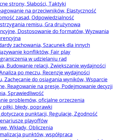
ne strony, Słabości, Taktyki
Reagowanie na przeciwników, Elastyczność
adomość zasad, Odpowiedzialność
zstrzygania remisu, Gra drużynowa
rencyjne, Dostosowanie do formatów, Wyzwania
urencyjna
ndardy zachowania, Szacunek dla innych
iązywanie konfliktów, Fair play
ograniczenia w udzielaniu rad
a, Budowanie relacji, Zwiększanie wydajności
naliza po meczu, Recenzje wydajności
u, Zachęcanie do osiągania wyników, Wsparcie
jne, Reagowanie na presję, Podejmowanie decyzji
ia, Sprawiedliwość
anie problemów, oficjalne orzeczenia
 piłki, błędy, poprawki
e dotyczące punktacji, Regulacje, Zgodność
scenariusze playoffów
owe, Wkłady, Obliczenia
symalizacja punktów, współpraca