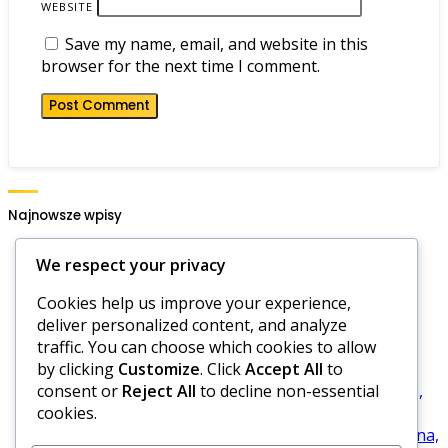
WEBSITE
Save my name, email, and website in this
browser for the next time I comment.
Najnowsze wpisy
Cztery metody punktacji w golfie, ewolucja,
We respect your privacy
nowoczesne praktyki
Cookies help us improve your experience,
Zasady Golfa w Formacie Four Ball: Dynamika
deliver personalized content, and analyze
partnerów, Style komunikacji, Przydzielanie ról
traffic. You can choose which cookies to allow
Cztery Piłki Golfowe: Limity czasowe, Tempo gry,
by clicking
Customize
. Click
Accept All
to
Kary za wolną grę
consent or
Reject All
to decline non-essential
Zasady Golfa w Formacie Four Ball: Oceny po grze,
cookies.
Uczenie się na doświadczeniach, Opinie
Zasady Golfa w Formacie Four Ball: Gra strategiczna,