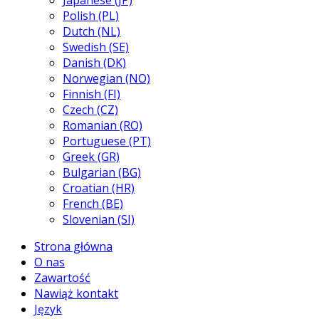
Japanese (JP)
Polish (PL)
Dutch (NL)
Swedish (SE)
Danish (DK)
Norwegian (NO)
Finnish (FI)
Czech (CZ)
Romanian (RO)
Portuguese (PT)
Greek (GR)
Bulgarian (BG)
Croatian (HR)
French (BE)
Slovenian (SI)
Strona główna
O nas
Zawartość
Nawiąż kontakt
Język