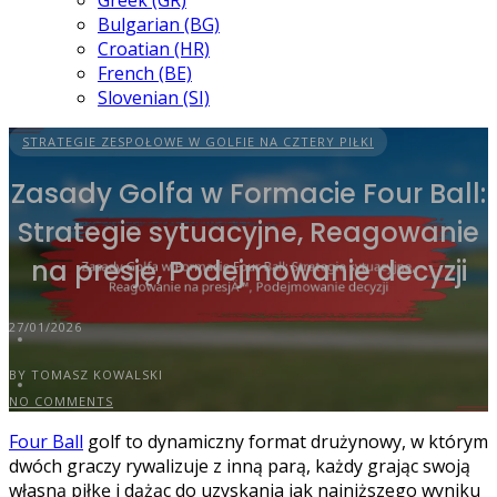
Greek (GR)
Bulgarian (BG)
Croatian (HR)
French (BE)
Slovenian (SI)
STRATEGIE ZESPOŁOWE W GOLFIE NA CZTERY PIŁKI
Zasady Golfa w Formacie Four Ball:
Strategie sytuacyjne, Reagowanie
na presję, Podejmowanie decyzji
27/01/2026
BY TOMASZ KOWALSKI
NO COMMENTS
Four Ball
golf to dynamiczny format drużynowy, w którym
dwóch graczy rywalizuje z inną parą, każdy grając swoją
własną piłkę i dążąc do uzyskania jak najniższego wyniku