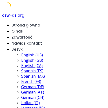
Skip
csw-as.org
to
Strona główna
content
O nas
Zawartość
Nawiąż kontakt
Język
English (US)
English (GB)
English (CA)
Spanish (ES)
Spanish (MX)
French (FR)
German (DE)
German (AT)
German (CH)
Italian (IT)