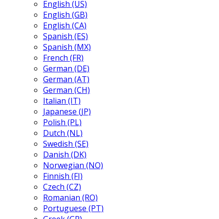
English (US)
English (GB)
English (CA)
Spanish (ES)
Spanish (MX)
French (FR)
German (DE)
German (AT)
German (CH)
Italian (IT)
Japanese (JP)
Polish (PL)
Dutch (NL)
Swedish (SE)
Danish (DK)
Norwegian (NO)
Finnish (FI)
Czech (CZ)
Romanian (RO)
Portuguese (PT)